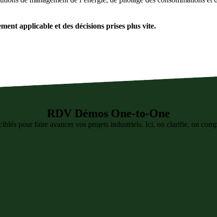
ent applicable et des décisions prises plus vite.
RDV Démos One-to-One
blés pour faire avancer vos projets industriels. Ici, on clarifie, on com