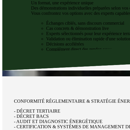
Un format, une expérience unique
Des démonstrations individuelles préparées selon vos 
Vous confrontez vos options avec des experts capables d
Échanges ciblés, sans discours commercial
Cas concrets & démonstration live
Experts sélectionnés pour leur expérience terr
Validation ou élimination rapide d'une solutio
Décisions accélérées
Complément direct des rendez-vous
CONFORMITÉ RÉGLEMENTAIRE & STRATÉGIE ÉNE
- DÉCRET TERTIAIRE
- DÉCRET BACS
- AUDIT ET DIAGNOSTIC ÉNERGÉTIQUE
- CERTIFICATION & SYSTÈMES DE MANAGEMENT DE 