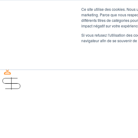
Skip to content
Ce site utilise des cookies. Nous 
marketing. Parce que nous respecto
différents titres de catégories po
impact négatif sur votre expérience
Votre journée
Si vous refusez l'utilisation des c
Démos
navigateur afin de se souvenir de
Experts
Pratique
Nous contacter
Être invité