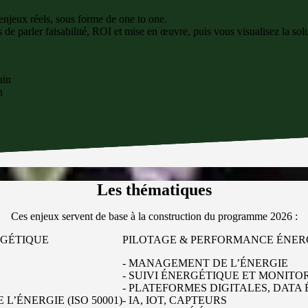
enjeux réels, sous forme de one to one.
e parler faisabilité, ROI et mise en œuvre, puis vous visualisez la solu
ain
n
Les thématiques
Ces enjeux servent de base à la construction du programme 2026 :
RGÉTIQUE
PILOTAGE & PERFORMANCE ÉNER
- MANAGEMENT DE L’ÉNERGIE
- SUIVI ÉNERGÉTIQUE ET MONITO
- PLATEFORMES DIGITALES, DATA
L’ÉNERGIE (ISO 50001)
- IA, IOT, CAPTEURS