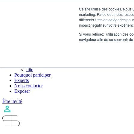
Skip to content
Ce site utilise des cookies. Nous 
marketing. Parce que nous respecto
différents titres de catégories po
impact négatif sur votre expérience
Destination
Si vous refusez l'utilisation des c
lausanne
navigateur afin de se souvenir de
toulouse
paris
strasbourg
rennes
lyon
lille
Pourquoi participer
Experts
Nous contacter
Exposer
Être invité