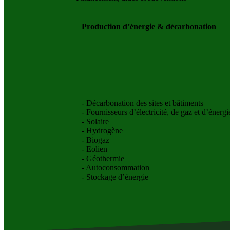
Production d’énergie & décarbonation
- Décarbonation des sites et bâtiments
- Fournisseurs d’électricité, de gaz et d’énerg
- Solaire
- Hydrogène
- Biogaz
- Eolien
- Géothermie
- Autoconsommation
- Stockage d’énergie